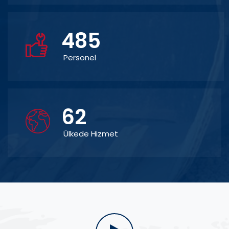
485
Personel
62
Ülkede Hizmet