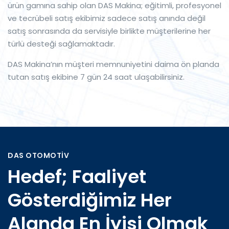
ürün gamına sahip olan DAS Makina; eğitimli, profesyonel
ve tecrübeli satış ekibimiz sadece satış anında değil
satış sonrasında da servisiyle birlikte müşterilerine her
türlü desteği sağlamaktadır.
DAS Makina’nın müşteri memnuniyetini daima ön planda
tutan satış ekibine 7 gün 24 saat ulaşabilirsiniz.
DAS OTOMOTİV
Hedef; Faaliyet
Gösterdiğimiz Her
Alanda En İyisi Olmak