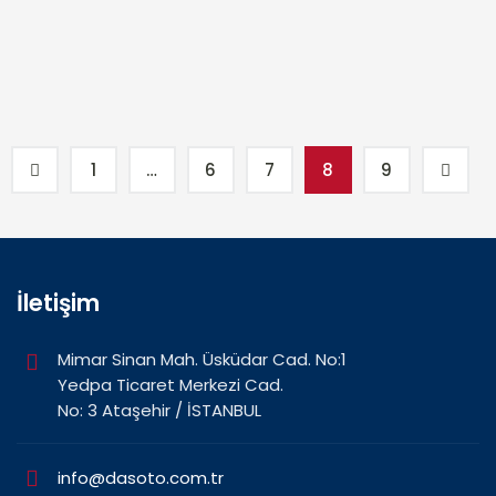
1
…
6
7
8
9
İletişim
Mimar Sinan Mah. Üsküdar Cad. No:1
Yedpa Ticaret Merkezi Cad.
No: 3 Ataşehir / İSTANBUL
info@dasoto.com.tr