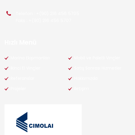
Telefon : +(90) 216 456 5705
Faks : +(90) 216 456 5707
Hızlı Menü
Marina Ekipmanları
Mobil ve Paletli Vinçler
İkinci El Vinçler
Satış Sonrası Hizmetler
Referanslar
Hakkımızda
Projeler
İletişim