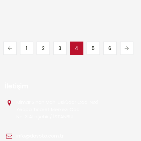
1
2
3
4
5
6
İletişim
Mimar Sinan Mah. Üsküdar Cad. No:1
Yedpa Ticaret Merkezi Cad.
No: 3 Ataşehir / İSTANBUL
info@dasoto.com.tr