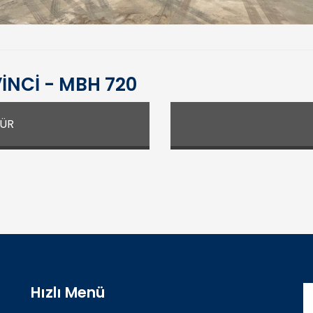
İNCİ - MBH 720
ŞÜR
Hızlı Menü