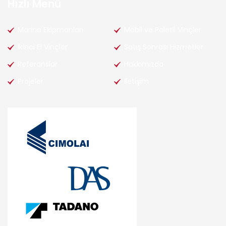
Hızlı Menü
Marina Ekipmanları
Mobil ve Paletli Vinçler
İkinci El Vinçler
Satış Sonrası Hizmetler
Referanslar
Hakkımızda
Projeler
İletişim