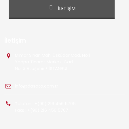
İLETİŞİM
İletişim
Mimar Sinan Mah. Üsküdar Cad. No:1
Yedpa Ticaret Merkezi Cad.
No: 3 Ataşehir / İSTANBUL
info@dasoto.com.tr
Telefon : +(90) 216 456 5705
Faks : +(90) 216 456 5707